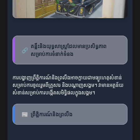
គន្លឹះនិងយុទ្ធសាស្ត្រដែលមានប្រសិទ្ធភាព
🔗
សម្រាប់ការទំនាក់ទំនង
ការបង្ហាញព្រឹត្តិការណ៍និងព្រលឹងអាចក្លាយជាមធ្យូហេតុសំខាន់
សម្រាប់ការចូលរួមពីគ្រួសារ និងបណ្តាញសង្គម។ វាមានអត្ថន័យ
សំខាន់សម្រាប់ការបង្កើតសមិទ្ធិផលក្នុងសង្គម។
📰
ព្រឹត្តិការណ៍និងព្រលឹង