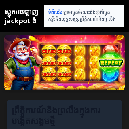
ស្លុតអនឡាញ
ទំព័រដើម
ក្បាច់ស្លុត
ចំណេះដឹងស្តីពីស្លុត
jackpot ធំ
គន្លឹះនិងយុទ្ធសាស្ត្រ
ព្រឹត្តិការណ៍និងព្រលឹង
ព្រឹត្តិការណ៍និងព្រលឹងក្នុងការ
បង្កើតសង្គមថ្មី