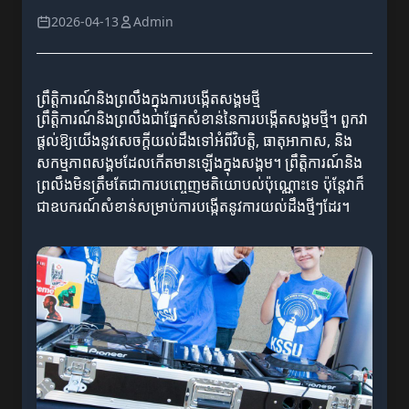
2026-04-13
Admin
ព្រឹត្តិការណ៍និងព្រលឹងក្នុងការបង្កើតសង្គមថ្មី
ព្រឹត្តិការណ៍និងព្រលឹងជាផ្នែកសំខាន់នៃការបង្កើតសង្គមថ្មី។ ពួកវា
ផ្តល់ឱ្យយើងនូវសេចក្តីយល់ដឹងទៅអំពីវិបត្តិ, ធាតុអាកាស, និង
សកម្មភាពសង្គមដែលកើតមានឡើងក្នុងសង្គម។ ព្រឹត្តិការណ៍និង
ព្រលឹងមិនត្រឹមតែជាការបញ្ចេញមតិយោបល់ប៉ុណ្ណោះទេ ប៉ុន្តែវាក៏
ជាឧបករណ៍សំខាន់សម្រាប់ការបង្កើតនូវការយល់ដឹងថ្មីៗដែរ។