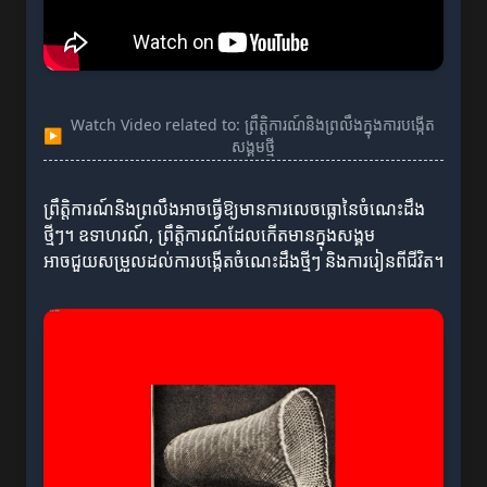
Watch Video related to: ព្រឹត្តិការណ៍និងព្រលឹងក្នុងការបង្កើត
▶
សង្គមថ្មី
ព្រឹត្តិការណ៍និងព្រលឹងអាចធ្វើឱ្យមានការលេចធ្លោនៃចំណេះដឹង
ថ្មីៗ។ ឧទាហរណ៍, ព្រឹត្តិការណ៍ដែលកើតមានក្នុងសង្គម
អាចជួយសម្រួលដល់ការបង្កើតចំណេះដឹងថ្មីៗ និងការរៀនពីជីវិត។