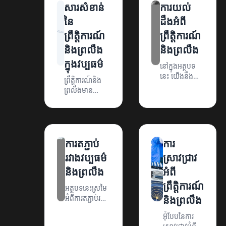
សារសំខាន់
ការយល់
នៃ
ដឹងអំពី
ព្រឹត្តិការណ៍
ព្រឹត្តិការណ៍
និងព្រលឹង
និងព្រលឹង
ក្នុងវប្បធម៌
នៅក្នុងអត្ថបទ
នេះ យើងនឹង
ព្រឹត្តិការណ៍និង
សិក្សាពីការតភ្ជាប់
ព្រលឹងមាន
រវាងព្រឹត្តិការណ៍
សារសំខាន់ក្នុងការ
និងព្រលឹង និង
បង្កើតនិងចងចឹង
វិធីដែលវាបង្កើត
វប្បធម៌។ អត្ថបទ
អត្តសញ្ញាណនិង
នេះស្វែងយល់អំពី
វប្បធម៌ក្នុង
តួនាទីនៃ
ការតភ្ជាប់
ការ
សង្គម។
ព្រឹត្តិការណ៍និង
រវាងវប្បធម៌
ស្រាវជ្រាវ
ព្រលឹងក្នុង
និងព្រលឹង
អំពី
ការបែងចែកនិង
ចែករំលែកដំណឹង
ព្រឹត្តិការណ៍
អត្ថបទនេះស្រមៃ
ព្រលឹង។
អំពីការតភ្ជាប់រវាង
និងព្រលឹង
វប្បធម៌និង
អ៊ុំបែបនៃការ
ព្រលឹង។ វា