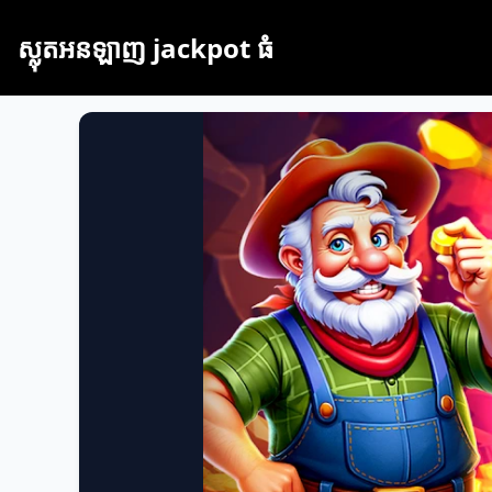
ស្លុតអនឡាញ jackpot ធំ