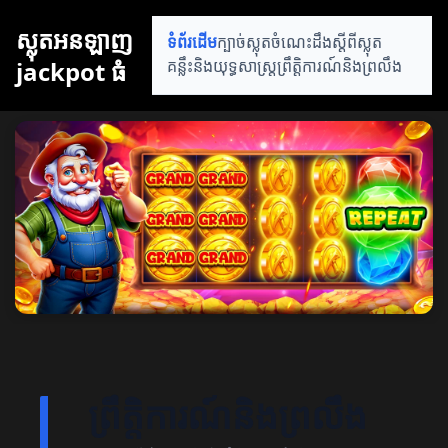
ស្លុតអនឡាញ
ទំព័រដើម
ក្បាច់ស្លុត
ចំណេះដឹងស្តីពីស្លុត
jackpot ធំ
គន្លឹះនិងយុទ្ធសាស្ត្រ
ព្រឹត្តិការណ៍និងព្រលឹង
ព្រឹត្តិការណ៍និងព្រលឹង