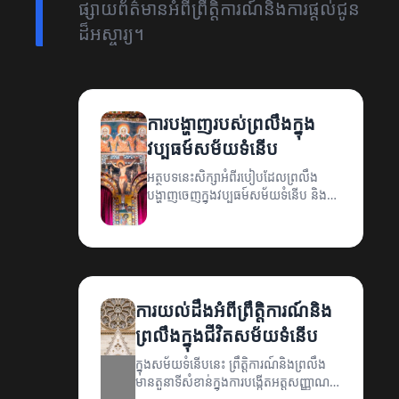
ផ្សាយព័ត៌មានអំពីព្រឹត្តិការណ៍និងការផ្តល់ជូន
ដ៏អស្ចារ្យ។
ការបង្ហាញរបស់ព្រលឹងក្នុង
វប្បធម៍សម័យទំនើប
អត្ថបទនេះសិក្សាអំពីរបៀបដែលព្រលឹង
បង្ហាញចេញក្នុងវប្បធម៍សម័យទំនើប និង
សារសំខាន់របស់វាជូនសង្គម។
ការយល់ដឹងអំពីព្រឹត្តិការណ៍និង
ព្រលឹងក្នុងជីវិតសម័យទំនើប
ក្នុងសម័យទំនើបនេះ ព្រឹត្តិការណ៍និងព្រលឹង
មានតួនាទីសំខាន់ក្នុងការបង្កើតអត្តសញ្ញាណ