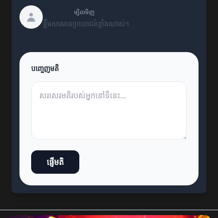
Daniel
ម្សិលមិញ
ខ្លឹមសារមានប្រយោជន៍ខ្លាំងណាស់។
បញ្ចេញមតិ
ផ្ញើមតិ