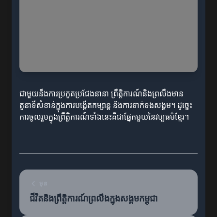
ជាមួយនឹងការប្រកួតប្រជែងនានា ព្រឹត្តិការណ៍និងព្រលឹងមាន
តួនាទីសំខាន់ក្នុងការបង្កើតកម្សាន្ត និងការទាក់ទងសង្គម។ ដូច្នេះ
ការចូលរួមក្នុងព្រឹត្តិការណ៍ទាំងនេះគឺជាផ្នែកមួយនៃវប្បធម៌ខ្មែរ។
មុន
ជីវិតនិងព្រឹត្តិការណ៍ព្រលឹងក្នុងសង្គមកម្ពុជា