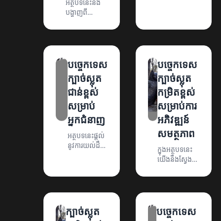
សារៈសំខាន់នៃវា
អត្ថបទនេះនឹង
ជាមួយគន្លឹះ
បង្ហាញពី
សម្រាប់ការ
បច្ចេកទេសនិង
អភិវឌ្ឍន៍
អត្ថប្រយោជន៍នៃ
សមត្ថភាព។
ក្បាច់ស្លុតដែល
អាចជួយសម្រួល
ការអនុវត្តន៍របស់
បច្ចេកទេស
បច្ចេកទេស
អ្នក។
ក្បាច់ស្លុត
ក្បាច់ស្លុត
ជាន់ខ្ពស់
កម្រិតខ្ពស់
សម្រាប់
សម្រាប់ការ
អ្នកជំនាញ
អភិវឌ្ឍន៍
សមត្ថភាព
អត្ថបទនេះផ្តល់
នូវការយល់ដឹង
ក្នុងអត្ថបទនេះ
ជ្រាលជ្រៅអំពី
យើងនឹងស្វែង
បច្ចេកទេស
យល់អំពី
ក្បាច់ស្លុត
បច្ចេកទេសក្បាច់
សម្រាប់អ្នក
ស្លុតកម្រិតខ្ពស់
ជំនាញ។
ដែលអាចជួយ
អ្នកក្នុងការ
ក្បាច់ស្លុត
បច្ចេកទេស
អភិវឌ្ឍន៍