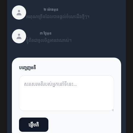
Sarah
២ ម៉ោងមុន
អរគុណច្រើនដែលបានផ្តល់ចំណេះដឹងថ្មីៗ។
Alex
៣ ថ្ងៃមុន
ខ្ញុំពិតជាចូលចិត្តអានវាណាស់។
បញ្ចេញមតិ
ផ្ញើមតិ