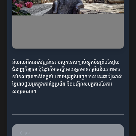
និយាយពីការអភិវឌ្ឍន៍នេះ បច្ចេកទេសក្បាច់ស្លុតមិនត្រឹមតែជួយ
ជំនាញកីឡាទេ ប៉ុន្តែវាក៏អាចធ្វើអោយអ្នកមានកម្លាំងនិងភាពអាច
ទប់ទល់បានកាន់តែខ្ពស់។ ការអនុវត្តន៍បច្ចេកទេសនេះជារៀងរាល់
ថ្ងៃអាចជួយអ្នកក្នុងការច្នៃប្រឌិត និងបង្កើនសមត្ថភាពនៃការ
សម្រេចបាន។
មុន