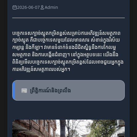
2026-06-07
Admin
បច្ចេកទេសក្បាច់ស្លុតកម្រិតខ្ពស់សម្រាប់ការអភិវឌ្ឍន៍សមត្ថភាព
ក្បាច់ស្លុត គឺជាបច្ចេកទេសមួយដែលមានសារៈសំខាន់ក្នុងវិស័យ
កម្សាន្ត និងកីឡា។ វាមានទំនាក់ទំនងដ៏ជិតស្និទ្ធនឹងការកែលម្អ
សមត្ថភាព និងការបង្កើនជំនាញ។ នៅក្នុងអត្ថបទនេះ យើងនឹង
ពិនិត្យមើលបច្ចេកទេសក្បាច់ស្លុតកម្រិតខ្ពស់ដែលអាចជួយអ្នកក្នុង
ការអភិវឌ្ឍន៍សមត្ថភាពរបស់អ្នក។
📰
ព្រឹត្តិការណ៍និងព្រលឹង