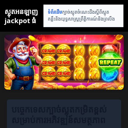
ស្លុតអនឡាញ
ទំព័រដើម
ក្បាច់ស្លុត
ចំណេះដឹងស្តីពីស្លុត
jackpot ធំ
គន្លឹះនិងយុទ្ធសាស្ត្រ
ព្រឹត្តិការណ៍និងព្រលឹង
បច្ចេកទេសក្បាច់ស្លុតកម្រិតខ្ពស់
សម្រាប់ការអភិវឌ្ឍន៍សមត្ថភាព