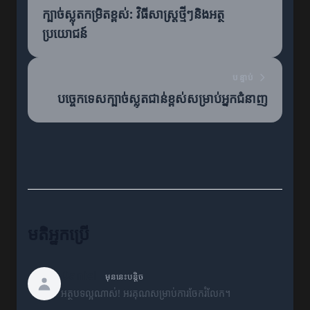
ក្បាច់ស្លុតកម្រិតខ្ពស់: វិធីសាស្រ្តថ្មីៗនិងអត្ថ
ប្រយោជន៍
បន្ទាប់
បច្ចេកទេសក្បាច់ស្លុតជាន់ខ្ពស់សម្រាប់អ្នកជំនាញ
មតិអ្នកប្រើ
Daniel
មុននេះបន្តិច
អត្ថបទល្អណាស់! អរគុណសម្រាប់ការចែករំលែក។