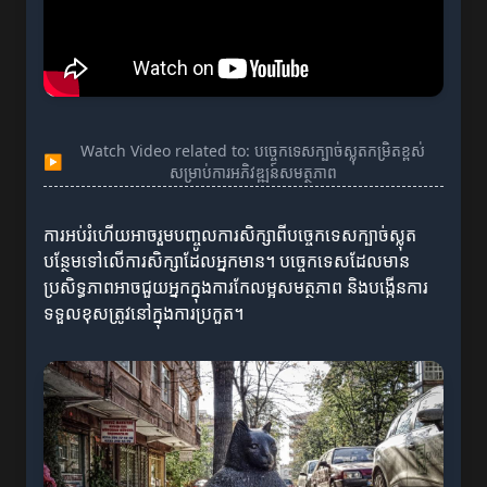
Watch Video related to: បច្ចេកទេសក្បាច់ស្លុតកម្រិតខ្ពស់
▶
សម្រាប់ការអភិវឌ្ឍន៍សមត្ថភាព
ការអប់រំហើយអាចរួមបញ្ចូលការសិក្សាពីបច្ចេកទេសក្បាច់ស្លុត
បន្ថែមទៅលើការសិក្សាដែលអ្នកមាន។ បច្ចេកទេសដែលមាន
ប្រសិទ្ធភាពអាចជួយអ្នកក្នុងការកែលម្អសមត្ថភាព និងបង្កើនការ
ទទួលខុសត្រូវនៅក្នុងការប្រកួត។