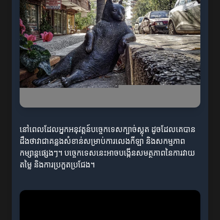
នៅពេលដែលអ្នកអនុវត្តន៍បច្ចេកទេសក្បាច់ស្លុត ដូចដែលគេបាន
ដឹងថាវាជាគន្លងសំខាន់សម្រាប់ការលេងកីឡា និងសកម្មភាព
កម្សាន្តផ្សេងៗ។ បច្ចេកទេសនេះអាចបង្កើនសមត្ថភាពនៃការវាយ
តម្លៃ និងការប្រកួតប្រជែង។