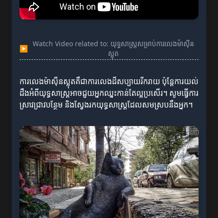
Watch Video related to: យុទ្ធសាស្ត្រសម្រាប់ការលេងម៉ាស៊ីន
▶
ស្លុត
ការលេងម៉ាស៊ីនស្លុតគឺជាការលេងដ៏សប្បាយរីករាយ ប៉ុន្តែការយល់
ដឹងអំពីយុទ្ធសាស្ត្រអាចជួយអ្នកឈ្នះកាន់តែល្អប្រសើរ។ សូមធ្វើការ
ស្រាវជ្រាវបន្ថែម និងស្វែងរកយុទ្ធសាស្ត្រដែលសមស្របនឹងអ្នក។