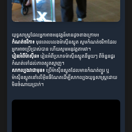
យុទ្ធសាស្ត្រដែលអ្នកអាចអនុវត្តន៍មានដូចខាងក្រោម៖
កំណត់ថវិកា៖
មុនពេលលេងម៉ាស៊ីនស្លុត សូមកំណត់ថវិកាដែល
អ្នកអាចប្រើប្រាស់បាន ហើយសូមអនុវត្តតាមវា។
រៀនអំពីម៉ាស៊ីន៖
រៀនអំពីប្រភេទម៉ាស៊ីនស្លុតនីមួយៗ ពីចំនួនជួរ
កំណត់ទៅដល់ភាពស្មុគស្មាញ។
សាកល្បងវាជាមុន៖
ប្រើម៉ាស៊ីនស្លុតដែលមានកំណត់ព្យួរ ឬ
ម៉ាស៊ីនស្លុតនៅលើអ៊ិនធឺណែតដើម្បីសាកល្បងយុទ្ធសាស្ត្រដោយ
មិនចំណាយប្រាក់។