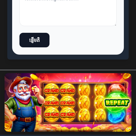
ផ្ញើមតិ