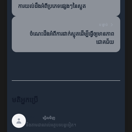
ការយល់ដឹងអំពីប្រភេទផ្សេងៗនៃស្លុត
បន្ទាប់
ចំណេះដឹងអំពីការដាក់ស្លុតដើម្បីធ្វើឲ្យមានភាព
ជោគជ័យ
មតិអ្នកប្រើ
Kevin
ម្សិលមិញ
នឹងតាមដានរាល់អត្ថបទបន្តទៀត។