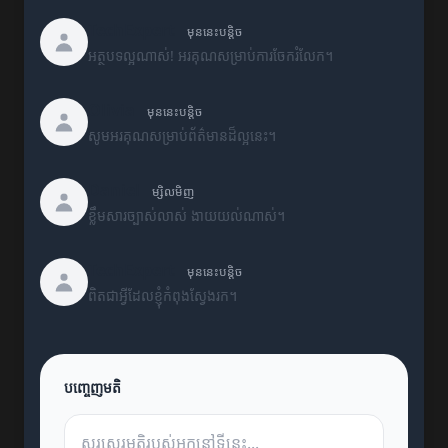
TechExpert
មុននេះបន្តិច
អត្ថបទល្អណាស់! អរគុណសម្រាប់ការចែករំលែក។
Olivia
មុននេះបន្តិច
សូមអរគុណសម្រាប់ព័ត៌មានដ៏ល្អនេះ។
Daniel
ម្សិលមិញ
ខ្លឹមសារច្បាស់លាស់ ងាយយល់ណាស់។
TechExpert
មុននេះបន្តិច
ពិតជាអ្វីដែលខ្ញុំកំពុងស្វែងរក។
បញ្ចេញមតិ