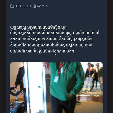
2026-06-01
Admin
យុទ្ធសាស្ត្រសម្រាប់ការលេងម៉ាស៊ីនស្លុត
ម៉ាស៊ីនស្លុតគឺជាឧបករណ៍សកម្មភាពកម្សាន្តពេញនិយមមួយនៅ
ក្នុងសហគមន៍កាស៊ីណូ។ ការយល់ដឹងអំពីយុទ្ធសាស្ត្រដើម្បី
សម្រេចឱកាសឈ្នះប្រសើរនៅលើម៉ាស៊ីនស្លុតអាចជួយអ្នក
មានបទពិសោធន៍ល្អប្រសើរនៅក្នុងការលេង។