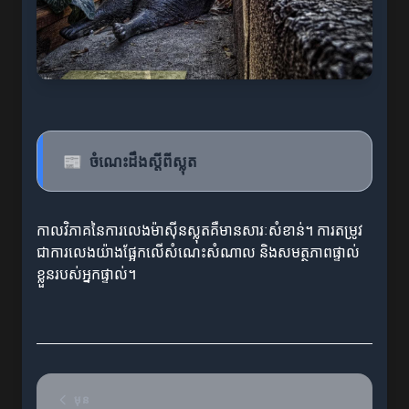
📰
ចំណេះដឹងស្តីពីស្លុត
កាលវិភាគនៃការលេងម៉ាស៊ីនស្លុតគឺមានសារៈសំខាន់។ ការតម្រូវ
ជាការលេងយ៉ាងផ្អែកលើសំណេះសំណាល និងសមត្ថភាពផ្ទាល់
ខ្លួនរបស់អ្នកផ្ទាល់។
មុន