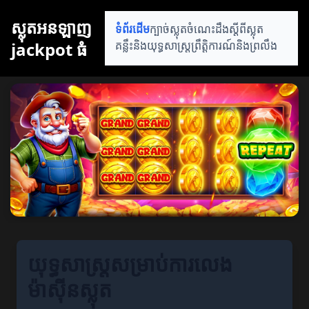
ស្លុតអនឡាញ
ទំព័រដើម
ក្បាច់ស្លុត
ចំណេះដឹងស្តីពីស្លុត
jackpot ធំ
គន្លឹះនិងយុទ្ធសាស្ត្រ
ព្រឹត្តិការណ៍និងព្រលឹង
យុទ្ធសាស្ត្រសម្រាប់ការលេង
ម៉ាស៊ីនស្លុត