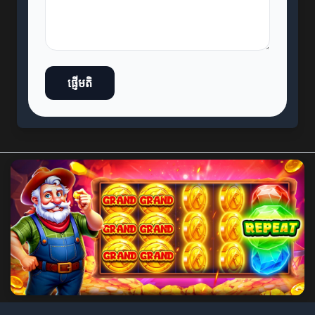
ផ្ញើមតិ