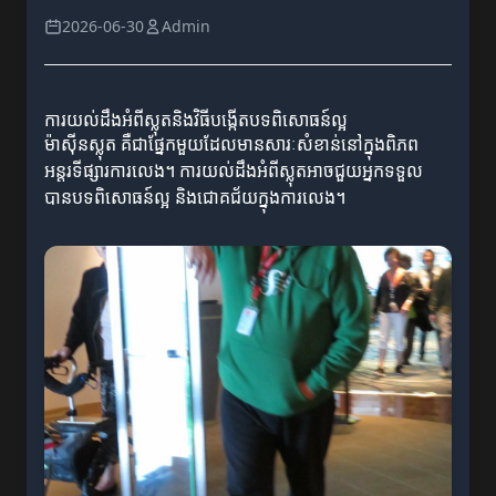
2026-06-30
Admin
ការយល់ដឹងអំពីស្លុតនិងវិធីបង្កើតបទពិសោធន៍ល្អ
ម៉ាស៊ីនស្លុត គឺជាផ្នែកមួយដែលមានសារៈសំខាន់នៅក្នុងពិភព
អន្តរទីផ្សារការលេង។ ការយល់ដឹងអំពីស្លុតអាចជួយអ្នកទទួល
បានបទពិសោធន៍ល្អ និងជោគជ័យក្នុងការលេង។