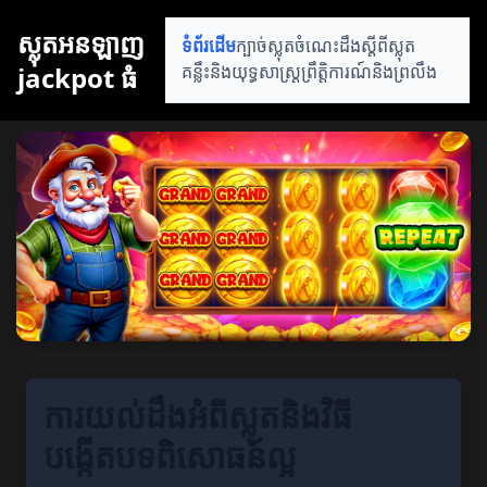
ស្លុតអនឡាញ
ទំព័រដើម
ក្បាច់ស្លុត
ចំណេះដឹងស្តីពីស្លុត
jackpot ធំ
គន្លឹះនិងយុទ្ធសាស្ត្រ
ព្រឹត្តិការណ៍និងព្រលឹង
ការយល់ដឹងអំពីស្លុតនិងវិធី
បង្កើតបទពិសោធន៍ល្អ