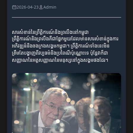
2026-04-23
Admin
សារសំខាន់នៃព្រឹត្តិការណ៍និងព្រលឹងនៅកម្ពុជា
ព្រឹត្តិការណ៍និងព្រលឹងគឺជាផ្នែកមួយដែលមានសារសំខាន់ក្នុងការ
អភិវឌ្ឍន៍និងចងក្រងសង្គមកម្ពុជា។ ព្រឹត្តិការណ៍ទាំងនេះមិន
ត្រឹមតែបង្ហាញពីវប្បធម៌និងប្រពៃណីប៉ុណ្ណោះទេ ប៉ុន្តែវាក៏ជា
សញ្ញាណនៃអត្តសញ្ញាណនៃមនុស្សនៅក្នុងសង្គមផងដែរ។