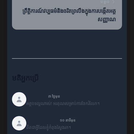
បន្ទាប់
ព្រឹត្តិការណ៍វប្បធម៌និងចរិតព្រលឹងក្នុងការបង្កើតអត្ត
សញ្ញាណ
មតិអ្នកប្រើ
User_88
៣ ថ្ងៃមុន
អត្ថបទល្អណាស់! អរគុណសម្រាប់ការចែករំលែក។
WebExplorer
១០ នាទីមុន
ពិតជាអ្វីដែលខ្ញុំកំពុងស្វែងរក។