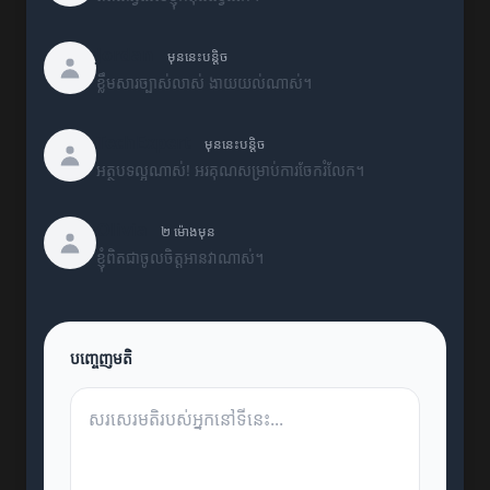
Jordan
មុននេះបន្តិច
ខ្លឹមសារច្បាស់លាស់ ងាយយល់ណាស់។
TechExpert
មុននេះបន្តិច
អត្ថបទល្អណាស់! អរគុណសម្រាប់ការចែករំលែក។
Olivia
២ ម៉ោងមុន
ខ្ញុំពិតជាចូលចិត្តអានវាណាស់។
បញ្ចេញមតិ