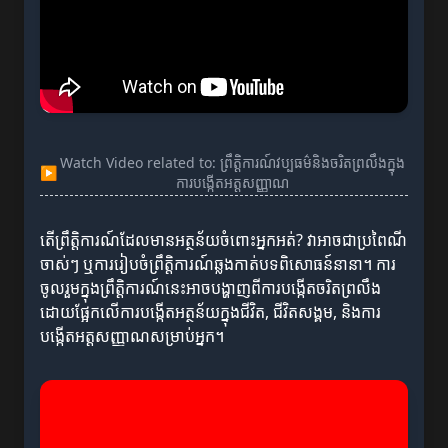
Watch Video related to: ព្រឹត្តិការណ៍វប្បធម៌និងចរិតព្រលឹងក្នុង
▶
ការបង្កើតអត្តសញ្ញាណ
តើព្រឹត្តិការណ៍ដែលមានអត្ថន័យចំពោះអ្នកអត់? វា​អាច​ជា​ប្រពៃណី​
ចាស់ៗ ឬ​ការ​រៀបចំ​ព្រឹត្តិការណ៍​ឆ្លងកាត់​បទពិសោធន៍នានា។ ការ
ចូលរួមក្នុងព្រឹត្តិការណ៍នេះអាចបង្ហាញពីការបង្កើតចរិតព្រលឹង
ដោយផ្អែកលើការបង្កើតអត្ថន័យក្នុងជីវិត, ជីវិតសង្គម, និងការ
បង្កើតអត្តសញ្ញាណសម្រាប់អ្នក។