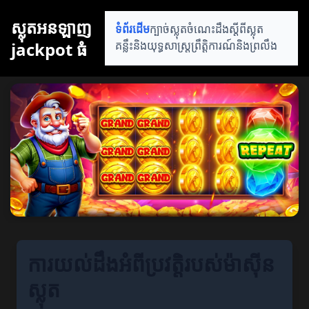
ស្លុតអនឡាញ
ទំព័រដើម
ក្បាច់ស្លុត
ចំណេះដឹងស្តីពីស្លុត
jackpot ធំ
គន្លឹះនិងយុទ្ធសាស្ត្រ
ព្រឹត្តិការណ៍និងព្រលឹង
ការយល់ដឹងអំពីប្រវត្តិរបស់ម៉ាស៊ីន
ស្លុត