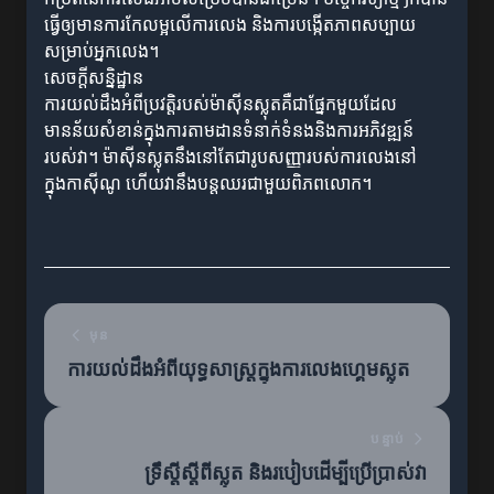
ធ្វើឲ្យមានការកែលម្អលើការលេង និងការបង្កើតភាពសប្បាយ
សម្រាប់អ្នកលេង។
សេចក្ដីសន្និដ្ឋាន
ការយល់ដឹងអំពីប្រវត្តិរបស់ម៉ាស៊ីនស្លុតគឺជាផ្នែកមួយដែល
មានន័យសំខាន់ក្នុងការតាមដានទំនាក់ទំនងនិងការអភិវឌ្ឍន៍
របស់វា។ ម៉ាស៊ីនស្លុតនឹងនៅតែជារូបសញ្ញារបស់ការលេងនៅ
ក្នុងកាស៊ីណូ ហើយវានឹងបន្តឈរជាមួយពិភពលោក។
មុន
ការយល់ដឹងអំពីយុទ្ធសាស្ត្រក្នុងការលេងហ្គេមស្លុត
បន្ទាប់
ទ្រឹស្តីស្ដីពីស្លុត និងរបៀបដើម្បីប្រើប្រាស់វា