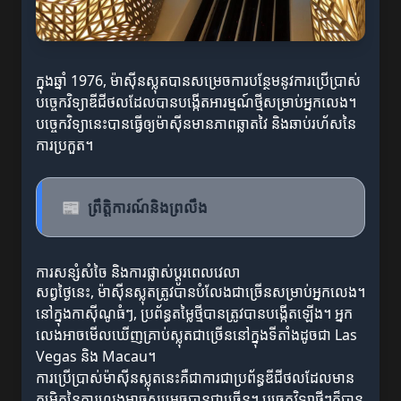
ក្នុងឆ្នាំ 1976, ម៉ាស៊ីនស្លុតបានសម្រេចការបន្ថែមនូវការប្រើប្រាស់
បច្ចេកវិទ្យាឌីជីថលដែលបានបង្កើតអារម្មណ៍ថ្មីសម្រាប់អ្នកលេង។
បច្ចេកវិទ្យានេះបានធ្វើឲ្យម៉ាស៊ីនមានភាពឆ្លាតវៃ និងឆាប់រហ័សនៃ
ការប្រកួត។
📰
ព្រឹត្តិការណ៍និងព្រលឹង
ការសន្សំសំចៃ និងការផ្លាស់ប្ដូរពេលវេលា
សព្វថ្ងៃនេះ, ម៉ាស៊ីនស្លុតត្រូវបានបំលែងជាច្រើនសម្រាប់អ្នកលេង។
នៅក្នុងកាស៊ីណូធំៗ, ប្រព័ន្ធតម្លៃថ្មីបានត្រូវបានបង្កើតឡើង។ អ្នក
លេងអាចមើលឃើញគ្រាប់ស្លុតជាច្រើននៅក្នុងទីតាំងដូចជា Las
Vegas និង Macau។
ការប្រើប្រាស់ម៉ាស៊ីនស្លុតនេះគឺជាការជាប្រព័ន្ធឌីជីថលដែលមាន
កម្រិតនៃការលេងអាចសម្រេចបានជាច្រើន។ បច្ចេកវិទ្យាថ្មីៗក៏បាន