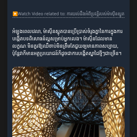
▶
Watch Video related to: ការយល់ដឹងអំពីប្រវត្តិរបស់ម៉ាស៊ីនស្លុត
អំឡុងពេលវេលា, ម៉ាស៊ីនស្លុតបានប្រើប្រាស់ចំរូងគ្នានៃការក្នុងការ
បង្កើតបទពិសោធន៍ល្អសម្រាប់អ្នកលេង។ ម៉ាស៊ីនដែលមាន
លក្ខណៈមិនគួរឱ្យឈឺចាប់មិនត្រឹមតែជួយឲ្យមានភាពសប្បាយ,
ប៉ុន្តែវាក៏មានអត្ថប្រយោជន៍ក៏ដូចជាការបង្កើតស្នាដៃថ្មីៗជាច្រើន។