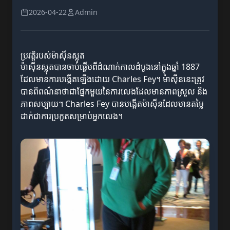
2026-04-22
Admin
ប្រវត្តិរបស់ម៉ាស៊ីនស្លុត
ម៉ាស៊ីនស្លុតបានចាប់ផ្តើមពីដំណាក់កាលដំបូងនៅក្នុងឆ្នាំ 1887
ដែលមានការបង្កើតឡើងដោយ Charles Fey។ ម៉ាស៊ីននេះត្រូវ
បានពិពណ៌នាថាជាផ្នែកមួយនៃការលេងដែលមានភាពស្រួល និង
ភាពសប្បាយ។ Charles Fey បានបង្កើតម៉ាស៊ីនដែលមានតម្លៃ
ដាក់ជាការប្រកួតសម្រាប់អ្នកលេង។