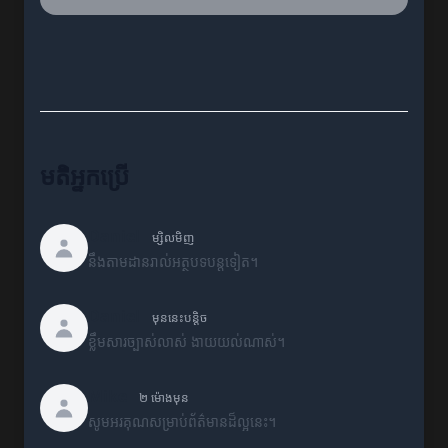
មតិអ្នកប្រើ
Daniel
ម្សិលមិញ
នឹងតាមដានរាល់អត្ថបទបន្តទៀត។
Daniel
មុននេះបន្តិច
ខ្លឹមសារច្បាស់លាស់ ងាយយល់ណាស់។
Mike
២ ម៉ោងមុន
សូមអរគុណសម្រាប់ព័ត៌មានដ៏ល្អនេះ។