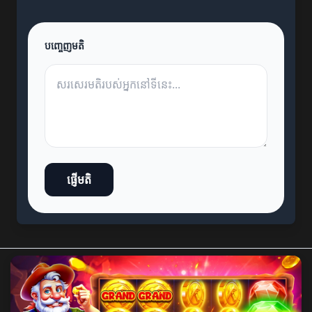
បញ្ចេញមតិ
ផ្ញើមតិ