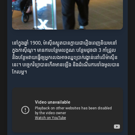
នៅក្នុងឆ្នាំ 1900, ម៉ាស៊ីនស្លុតបានក្លាយជារឿងពេញនិយមនៅ
ក្នុងកាស៊ីណូ។ មានការបន្ថែមលក្ខណៈបន្ថែមដូចជា 3 កាំជ្រួល
និងបន្ថែមវាយធ្វើឲ្យអ្នកលេងអាចឈ្នះប្រាក់រង្វាន់នៅលើម៉ាស៊ីន
នេះ។ បច្ចេកវិទ្យាបានកើតមានឡើង និងដំណើរការទាំងមូលបាន
កែលម្អ។